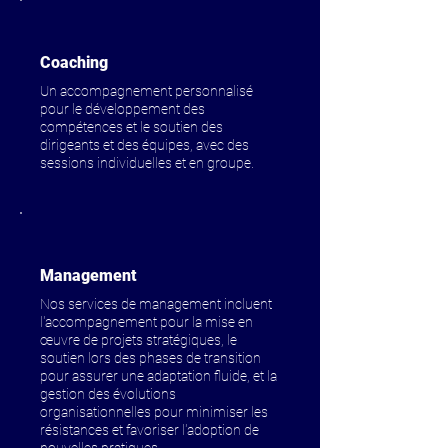
Coaching
Un accompagnement personnalisé
pour le développement des
compétences et le soutien des
dirigeants et des équipes, avec des
sessions individuelles et en groupe.
Management
Nos services de management incluent
l'accompagnement pour la mise en
œuvre de projets stratégiques, le
soutien lors des phases de transition
pour assurer une adaptation fluide, et la
gestion des évolutions
organisationnelles pour minimiser les
résistances et favoriser l'adoption de