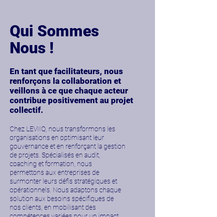
Qui Sommes
Nous !
En tant que facilitateurs, nous
renforçons la collaboration et
veillons à ce que chaque acteur
contribue positivement au projet
collectif.
Chez LEVIIQ, nous transformons les
organisations en optimisant leur
gouvernance et en renforçant la gestion
de projets. Spécialisés en audit,
coaching et formation, nous
permettons aux entreprises de
surmonter leurs défis stratégiques et
opérationnels. Nous adaptons chaque
solution aux besoins spécifiques de
nos clients, en mobilisant des
compétences variées pour un impact