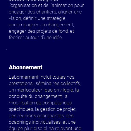
l'organisation et de l'animation pour
engager des chantiers, aligner une
vision, définir une stratégie,
accompagner un changement,
engager des projets de fond, et
fédérer autour d'une idée.
Abonnement
L'abonnement inclut toutes nos
prestations : séminaires collectifs,
un interlocuteur lead privilégié, la
conduite du changement, la
mobilisation de compétences
spécifiques, la gestion de projet,
des réunions apprenantes, des
coachings individualisés, et une
équipe pluridisciplinaire ayant une