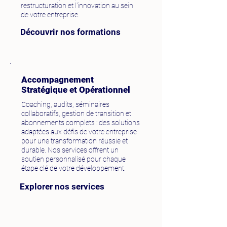
restructuration et l'innovation au sein
de votre entreprise.
Découvrir nos formations
Accompagnement
Stratégique et Opérationnel
Coaching, audits, séminaires
collaboratifs, gestion de transition et
abonnements complets : des solutions
adaptées aux défis de votre entreprise
pour une transformation réussie et
durable. Nos services offrent un
soutien personnalisé pour chaque
étape clé de votre développement.
Explorer nos services