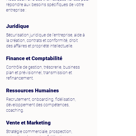
répondre aux besoins spécifiques de votre
entreprise :
Juridique
Sécurisation juridique de l'entreprise, aide à
la création, contrats et conformité, droit
des affaires et propriété intellectuelle.
Finance et Comptabilité
​Contrôle de gestion, trésorerie, business
plan et prévisionnel, transmission et
refinancement.
Ressources Humaines
Recrutement, onboarding, fidélisation,
développement des compétences,
coaching.
Vente et Marketing
Stratégie commerciale, prospection,