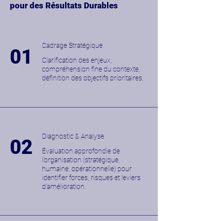
pour des Résultats Durables
Cadrage Stratégique
01
Clarification des enjeux,
compréhension fine du contexte,
définition des objectifs prioritaires.
Diagnostic & Analyse
02
Évaluation approfondie de
l’organisation (stratégique,
humaine, opérationnelle) pour
identifier forces, risques et leviers
d’amélioration.