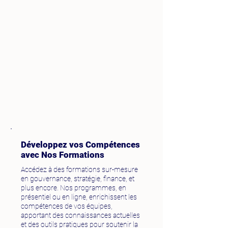
Développez vos Compétences
avec Nos Formations
Accédez à des formations sur-mesure
en gouvernance, stratégie, finance, et
plus encore. Nos programmes, en
présentiel ou en ligne, enrichissent les
compétences de vos équipes,
apportant des connaissances actuelles
et des outils pratiques pour soutenir la