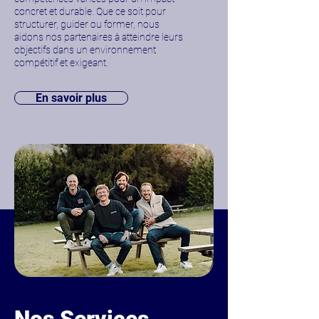
concret et durable. Que ce soit pour
structurer, guider ou former, nous
aidons nos partenaires à atteindre leurs
objectifs dans un environnement
compétitif et exigeant​.
En savoir plus