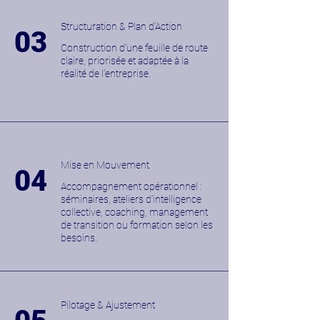
Structuration & Plan d’Action
03
Construction d’une feuille de route
claire, priorisée et adaptée à la
réalité de l’entreprise.
Mise en Mouvement
04
Accompagnement opérationnel :
séminaires, ateliers d’intelligence
collective, coaching, management
de transition ou formation selon les
besoins.
Pilotage & Ajustement