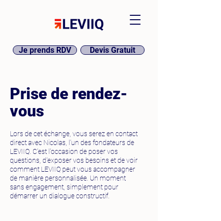
Je prends RDV
Devis Gratuit
Prise de rendez-
vous
Lors de cet échange, vous serez en contact
direct avec Nicolas, l’un des fondateurs de
LEVIIQ. C'est l'occasion de poser vos
questions, d'exposer vos besoins et de voir
comment LEVIIQ peut vous accompagner
de manière personnalisée. Un moment
sans engagement, simplement pour
démarrer un dialogue constructif.