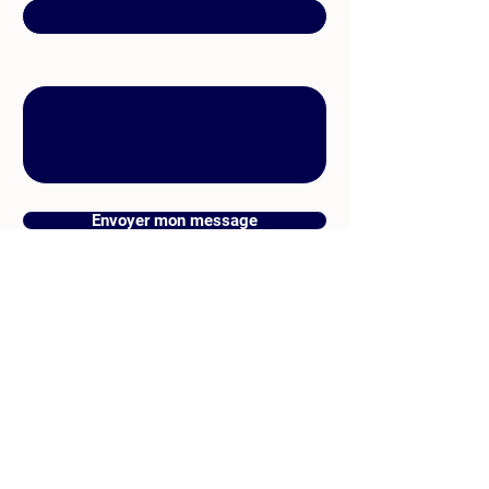
Message
Envoyer mon message
09 74 90 29 85
nicolas@leviiq.co
201 Rue Simone Veil,
85180 - Les Sables
d'Olonne