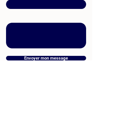
Message
Envoyer mon message
09 74 90 29 85
nicolas@leviiq.co
201 Rue Simone Veil,
85180 - Les Sables
d'Olonne