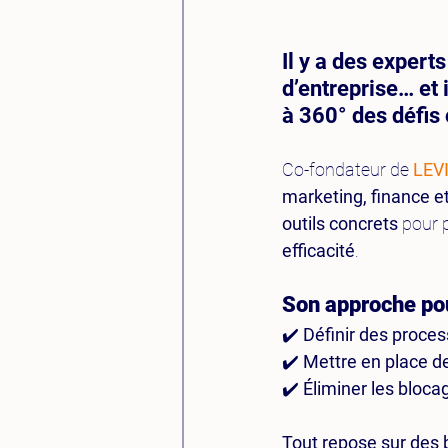
Il y a des expert
d’entreprise… et i
à 360° des défis
Co-fondateur de 
LEV
marketing, finance e
outils concrets
 pour 
efficacité
.
Son approche pour
✔️ 
Définir des proces
✔️ 
Mettre en place d
✔️ 
Éliminer les bloca
Tout repose sur des b