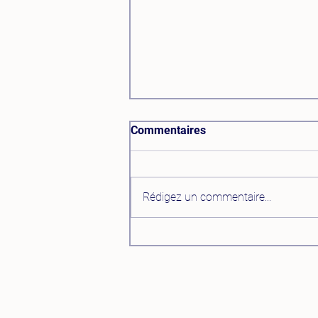
Commentaires
Rédigez un commentaire...
5 leviers pour passer de
vendeur à expert