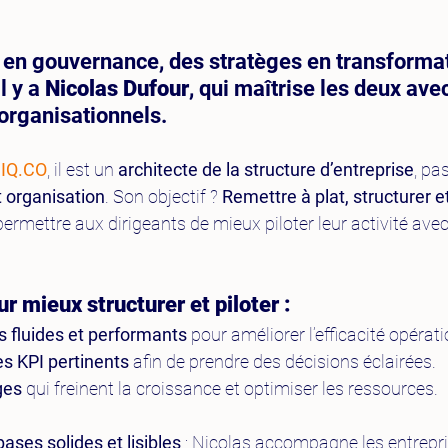
s en gouvernance, des stratèges en transforma
l y a 
Nicolas Dufour
, qui maîtrise les deux ave
 organisationnels.
IIQ.CO
, il est un 
architecte de la structure d’entreprise
, pa
t organisation
. Son objectif ? 
Remettre à plat, structurer e
permettre aux dirigeants de mieux piloter leur activité avec
 mieux structurer et piloter :
s fluides et performants
 pour améliorer l’efficacité opérati
es KPI pertinents
 afin de prendre des décisions éclairées.
ges
 qui freinent la croissance et optimiser les ressources.
ases solides et lisibles
 : Nicolas accompagne les entrepris