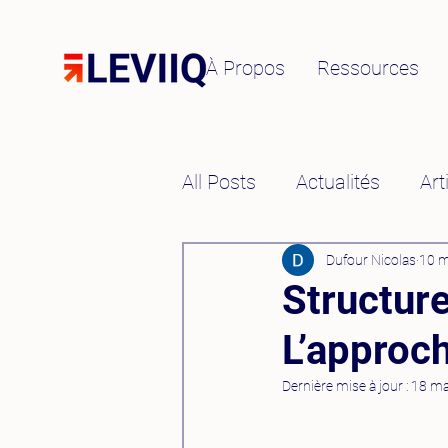
À Propos
Ressources
All Posts
Actualités
Art
Ressources Humaines
Dufour Nicolas
10 m
Structure
L’approc
Prise de Parole et Commu
Dernière mise à jour :
18 ma