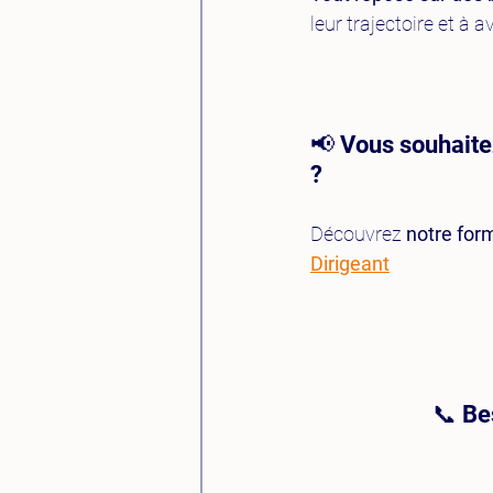
leur trajectoire et à 
📢 Vous souhaitez
?
Découvrez 
notre for
Dirigeant
📞 Be