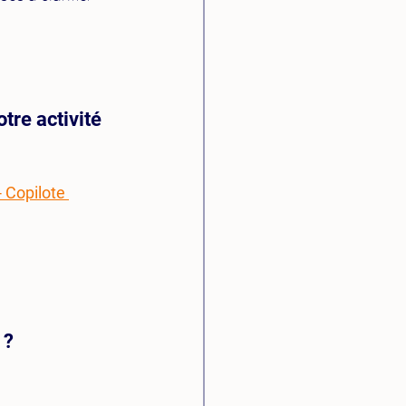
tre activité 
Copilote 
 ?