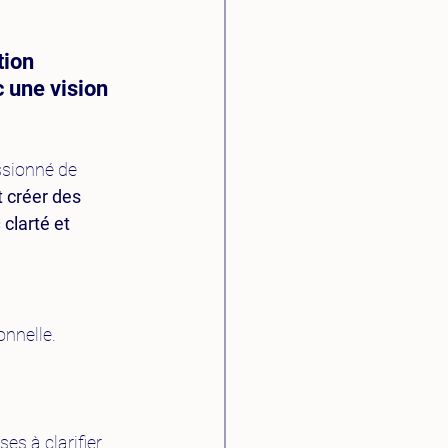
tion 
c une vision 
ssionné de 
t créer des 
 
clarté et 
onnelle.
es à clarifier 