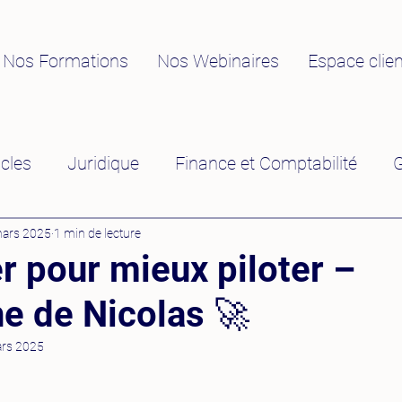
Nos Formations
Nos Webinaires
Espace clien
icles
Juridique
Finance et Comptabilité
G
Vente et Marketing
Communication et Digital
ars 2025
1 min de lecture
r pour mieux piloter –
he de Nicolas 🚀
nication
Informatique et Digitalisation
RSE
rs 2025